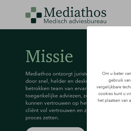
Missie
Mediathos ontzorgt juristen en advocaten i
Om u beter van 
gebruik van 
door snel, helder en deskundig medisch adv
vergelijkbare tec
betrokken team van ervaren adviseurs leve
cookies kunt u v
toegankelijke adviezen, zodat onze opdrac
het plaatsen van 
kunnen vertrouwen op het medische aspect 
cliënt vol vertrouwen en zonder vertraging 
proces zetten.