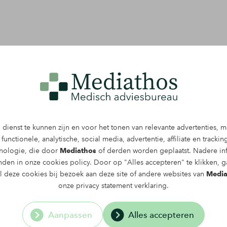
n de letselschadebranche
dienst te kunnen zijn en voor het tonen van relevante advertenties, 
functionele, analytische, social media, advertentie, affiliate en tracki
ies te bieden. Met een
hnologie, die door
Mediathos
of derden worden geplaatst. Nadere in
ren we nauwkeurige en
inden in onze
cookies policy
. Door op "Alles accepteren" te klikken, 
htgevers zorgeloos
al deze cookies bij bezoek aan deze site of andere websites van
Media
van hun zaak. Zo kan de
onze
privacy statement
verklaring.
de volgende stap in hun
Aanpassen
Alles accepteren