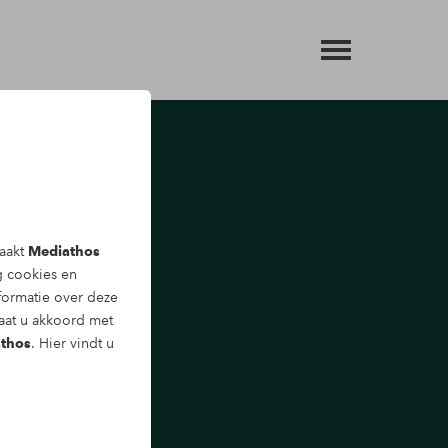
maakt
Mediathos
ng
cookies
en
formatie over deze
gaat u akkoord met
thos
. Hier vindt u